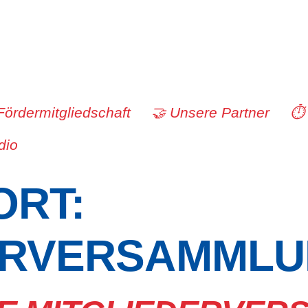
Fördermitgliedschaft
🤝 Unsere Partner
⏱️
dio
RT:
ERVERSAMMLU