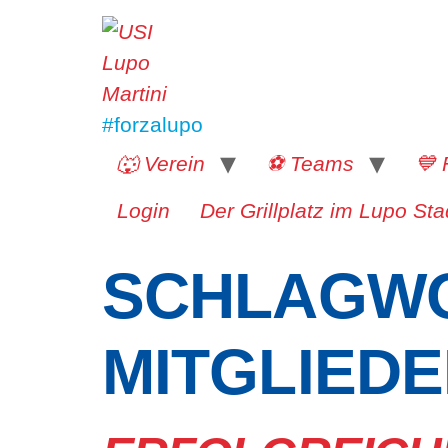
#forzalupo
🐺 Verein
⚽️ Teams
💙 
Login
Der Grillplatz im Lupo Sta
SCHLAGWO
MITGLIED