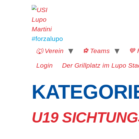
#forzalupo
🐺 Verein
⚽️ Teams
💙 
Login
Der Grillplatz im Lupo Sta
KATEGORI
U19 SICHTUNG