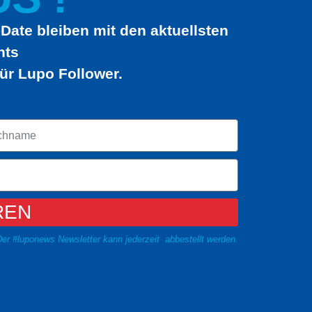
Date bleiben mit den aktuellsten
hts
ür Lupo Follower.
REN
er #luponews Newsletter kann jederzeit abbestellt werden.