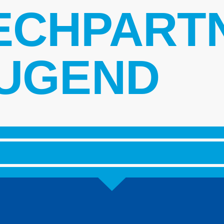
ECHPART
UGEND