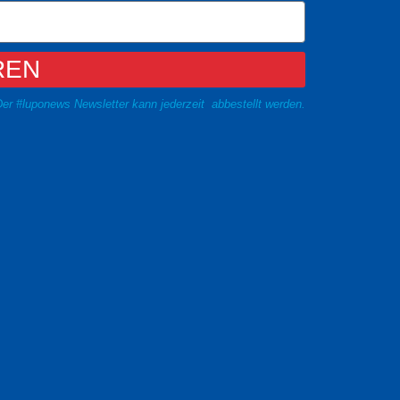
REN
er #luponews Newsletter kann jederzeit abbestellt werden.