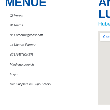
MENUE
A
L
🐺 Verein
Hube
⚽️ Teams
💙 Fördermitgliedschaft
🤝 Unsere Partner
⏱️ LIVETICKER
Mitgliederbereich
Login
Der Grillplatz im Lupo Stadio