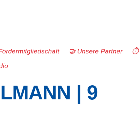
Fördermitgliedschaft
🤝 Unsere Partner
⏱️
dio
LMANN | 9