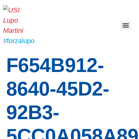
#forzalupo
F654B912-
8640-45D2-
92B3-
5CC0A058A8