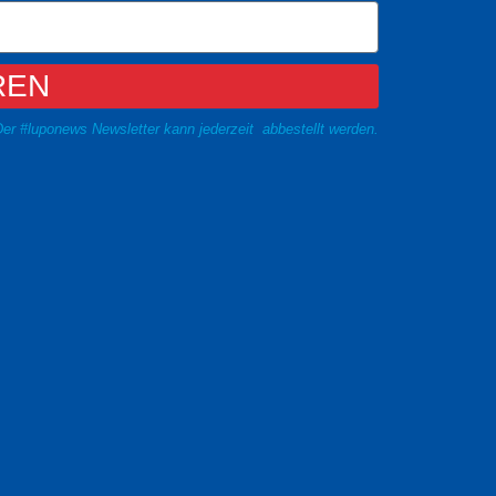
REN
er #luponews Newsletter kann jederzeit abbestellt werden.