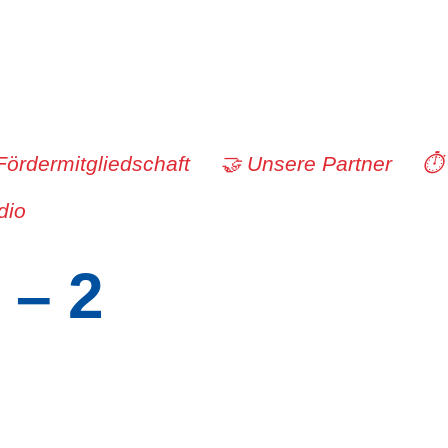
Fördermitgliedschaft
🤝 Unsere Partner
⏱️
dio
– 2