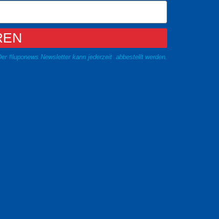
REN
er #luponews Newsletter kann jederzeit abbestellt werden.