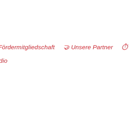
Fördermitgliedschaft
🤝 Unsere Partner
⏱️
dio