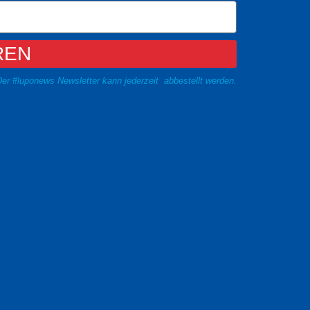
REN
er #luponews Newsletter kann jederzeit abbestellt werden.