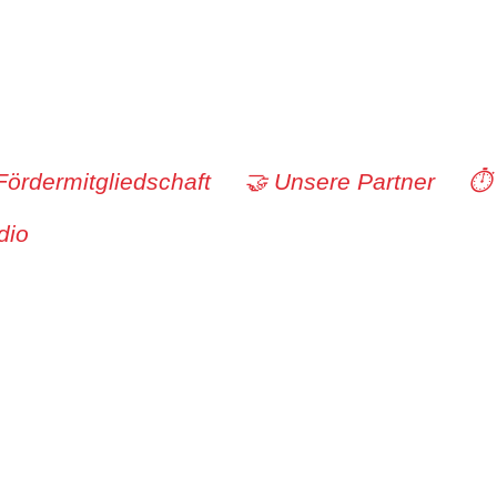
Fördermitgliedschaft
🤝 Unsere Partner
⏱️
dio