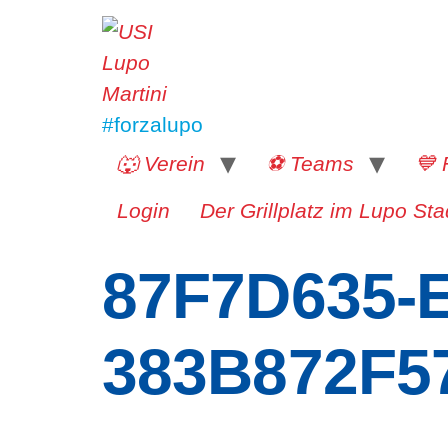
#forzalupo
🐺 Verein
⚽️ Teams
💙 
Login
Der Grillplatz im Lupo Sta
87F7D635-
383B872F5