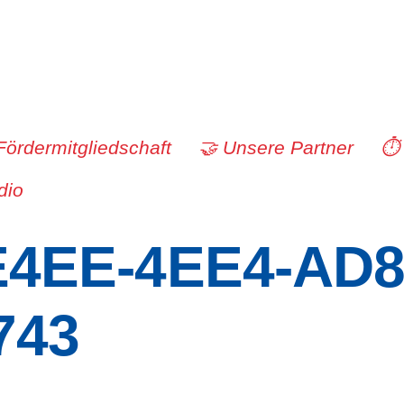
Fördermitgliedschaft
🤝 Unsere Partner
⏱️
dio
E4EE-4EE4-AD8
743