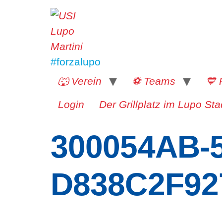
#forzalupo
🐺 Verein
⚽️ Teams
💙 
Login
Der Grillplatz im Lupo Sta
300054AB-5
D838C2F92