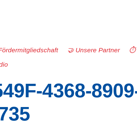
Fördermitgliedschaft
🤝 Unsere Partner
⏱️
dio
49F-4368-8909
735