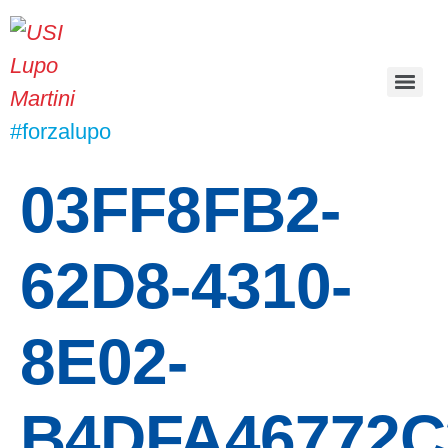
#forzalupo
03FF8FB2-
62D8-4310-
8E02-
B4DFA46772C