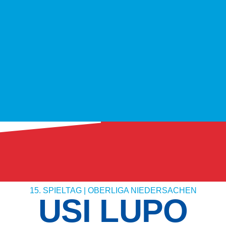
15. SPIELTAG | OBERLIGA NIEDERSACHEN
USI LUPO