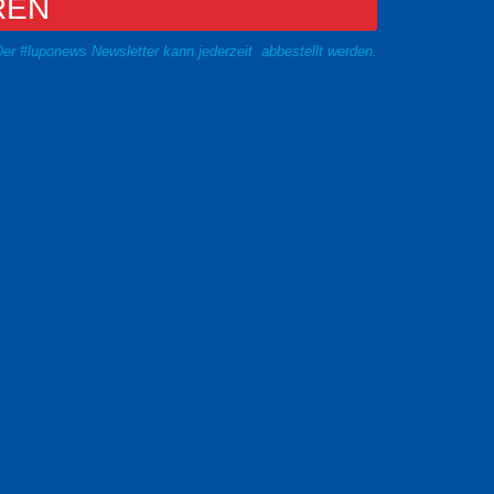
REN
er #luponews Newsletter kann jederzeit abbestellt werden.