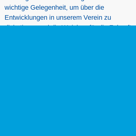
wichtige Gelegenheit, um über die
Entwicklungen in unserem Verein zu
diskutieren und die Weichen für die Zukunft
zu stellen. In diesem Jahr haben wir
folgende
Tagesordnung
geplant:
Eröffnung und Begrüßung
Feststellung der ordnungsgemäßen
Einladung
Feststellung der Stimmberechtigten
Genehmigung der Tagesordnung
Bericht des Vorstandes
Finanzbericht des Kassierers
Aussprache zu den Punkten 5 und 6