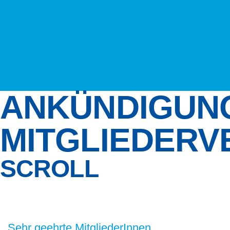
ANKÜNDIGUN
MITGLIEDER
SCROLL
Sehr geehrte MitgliederInnen,